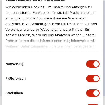
Wir verwenden Cookies, um Inhalte und Anzeigen zu
personalisieren, Funktionen für soziale Medien anbieten
Hauptmerkmale
zu können und die Zugriffe auf unsere Website zu
analysieren. Außerdem geben wir Informationen zu Ihrer
Anwendbar in potenziell explosionsgefährdeten
Verwendung unserer Website an unsere Partner für
soziale Medien, Werbung und Analysen weiter. Unsere
Atmosphären
Partner führen diese Informationen möglicherweise mit
Klasse I, Zone 1 bewertet
weiteren Daten zusammen, die Sie ihnen bereitgestellt
Globale Zulassungen (UL, ATEX, CE)
haben oder die sie im Rahmen Ihrer Nutzung der Dienste
UL Typ 4X bewertet
gesammelt haben.
Einwilligungsauswahl
Notwendig
Bis zu 3 Kontaktblöcke
Wahlschalter erhältlich mit Hebel oder Schlüssel
Präferenzen
Finger-sichere (IP20) Schraubklemmen verfügbar
Statistiken