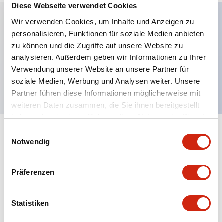
Diese Webseite verwendet Cookies
Wir verwenden Cookies, um Inhalte und Anzeigen zu
personalisieren, Funktionen für soziale Medien anbieten
Hauptmerkmale
zu können und die Zugriffe auf unsere Website zu
analysieren. Außerdem geben wir Informationen zu Ihrer
Erweiterter Druckknopf, 3 Schließer-Kontakte,
Verwendung unserer Website an unsere Partner für
fingersichere Schraubklemme, roter Knopf
soziale Medien, Werbung und Analysen weiter. Unsere
Partner führen diese Informationen möglicherweise mit
weiteren Daten zusammen, die Sie ihnen bereitgestellt
haben oder die sie im Rahmen Ihrer Nutzung der Dienste
gesammelt haben.
Einwilligungsauswahl
+
Spezifikationen
Alle erweitern
Notwendig
Aesthetic Specifications
Präferenzen
Mechanical Specifications
Statistiken