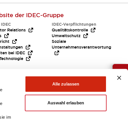
site der IDEC-Gruppe
 IDEC
IDEC-Verpflichtungen
tor Relations
Qualitätskontrolle
s
Umweltschutz
richt
Soziale
nstaltungen
Unternehmensverantwortung
iten bei IDEC
Technologie
Brauche Hilfe ?
Alle zulassen
le
Auswahl erlauben
le
sie im