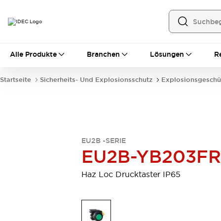
Alle Produkte
Alle Produkte
Branchen
Lösungen
R
Automatisierung
Bedienerschnittstellen
Startseite
Sicherheits- Und Explosionsschutz
Explosionsgeschü
Industrie-Ethernet-Geräte
Speicherprogrammierbare Steuerung (SPS)
Entdecken Sie alles
Sensoren
Automatische Identifizierung
EU2B -SERIE
Sensoren/Erfassung
Entdecken Sie alles
EU2B-YB203FR
Industriekomponenten
LED-Meldeleuchten
Leitungsschutzgeräte
Haz Loc Drucktaster IP65
Relais und Zeitrelais
Stromversorgungen
Verbindungsgeräte
Entdecken Sie alles
Mobilitätslösungen
Motorunterstützung