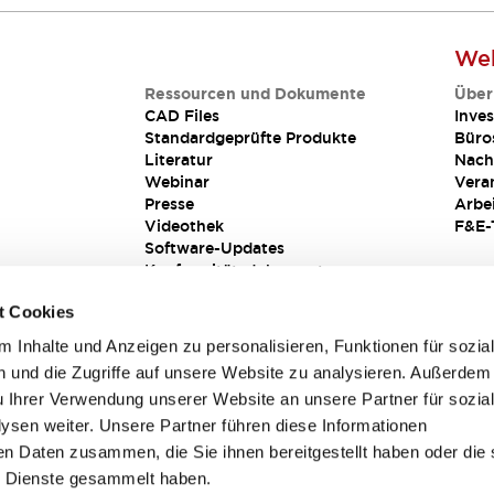
Web
Ressourcen und Dokumente
Über
CAD Files
Inves
Standardgeprüfte Produkte
Büro
Literatur
Nach
Webinar
Vera
Presse
Arbe
Videothek
F&E-
Software-Updates
Konformitätsdokumente
Schwachstellenberichte
t Cookies
Sicherheitslösung
 Inhalte und Anzeigen zu personalisieren, Funktionen für sozia
 und die Zugriffe auf unsere Website zu analysieren. Außerdem
u Ihrer Verwendung unserer Website an unsere Partner für sozia
sen weiter. Unsere Partner führen diese Informationen
en Daten zusammen, die Sie ihnen bereitgestellt haben oder die 
 Dienste gesammelt haben.