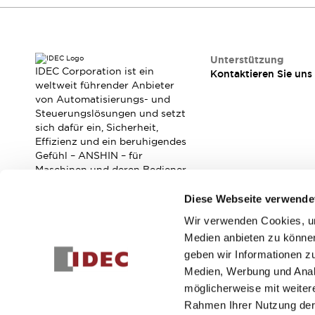
RFID-Authentifizierung
Sicherheitslösungen
IDEC-Sicherheitskonzept
Kollaborative Sicherheit (Sicherheit 2.0)
Unterstützung
Sicherheitsrelevante Gesetze und Normen
IDEC Corporation ist ein
Kontaktieren Sie uns
weltweit führender Anbieter
Sicherheitsausrüstung-Kurs
von Automatisierungs- und
Entdecken Sie alles
Steuerungslösungen und setzt
Entdecken Sie alles
sich dafür ein, Sicherheit,
Ressourcen
Effizienz und ein beruhigendes
CAD Files
Gefühl – ANSHIN – für
Maschinen und deren Bediener
Standardgeprüfte Produkte
zu verbessern.
Literatur
Webinar
Presse
Diese Webseite verwende
Videothek
Software-Updates
Wir verwenden Cookies, um
Abonnieren Sie unseren Newsletter!
Konformitätsdokumente
Medien anbieten zu können
Schwachstellenberichte
geben wir Informationen z
Registrieren
Auswahlwerkzeuge
Medien, Werbung und Analy
Was ist neu
möglicherweise mit weiter
Blog
Rahmen Ihrer Nutzung der