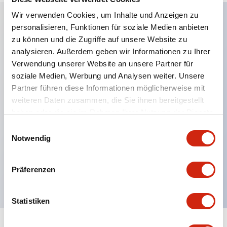
Wir verwenden Cookies, um Inhalte und Anzeigen zu
personalisieren, Funktionen für soziale Medien anbieten
Hauptmerkmale
zu können und die Zugriffe auf unsere Website zu
analysieren. Außerdem geben wir Informationen zu Ihrer
Anwendbar in potenziell explosionsgefährdeten
Verwendung unserer Website an unsere Partner für
soziale Medien, Werbung und Analysen weiter. Unsere
Atmosphären
Partner führen diese Informationen möglicherweise mit
Klasse I, Zone 1 bewertet
weiteren Daten zusammen, die Sie ihnen bereitgestellt
Globale Zulassungen (UL, ATEX, CE)
haben oder die sie im Rahmen Ihrer Nutzung der Dienste
UL Typ 4X bewertet
gesammelt haben.
Einwilligungsauswahl
Notwendig
Bis zu 3 Kontaktblöcke
Wahlschalter erhältlich mit Hebel oder Schlüssel
Präferenzen
Finger-sichere (IP20) Schraubklemmen verfügbar
Statistiken