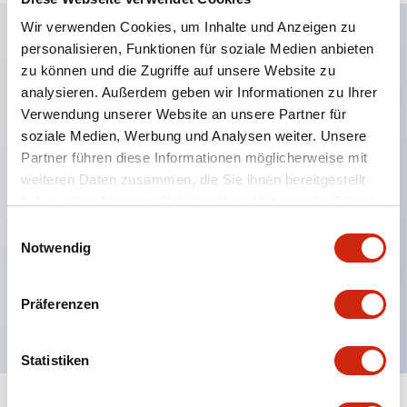
Wir verwenden Cookies, um Inhalte und Anzeigen zu
personalisieren, Funktionen für soziale Medien anbieten
Hauptmerkmale
zu können und die Zugriffe auf unsere Website zu
analysieren. Außerdem geben wir Informationen zu Ihrer
Anwendbar in potenziell explosionsgefährdeten
Verwendung unserer Website an unsere Partner für
soziale Medien, Werbung und Analysen weiter. Unsere
Atmosphären
Partner führen diese Informationen möglicherweise mit
Klasse I, Zone 1 bewertet
weiteren Daten zusammen, die Sie ihnen bereitgestellt
Globale Zulassungen (UL, ATEX, CE)
haben oder die sie im Rahmen Ihrer Nutzung der Dienste
UL Typ 4X bewertet
gesammelt haben.
Einwilligungsauswahl
Notwendig
Bis zu 3 Kontaktblöcke
Wahlschalter erhältlich mit Hebel oder Schlüssel
Präferenzen
Finger-sichere (IP20) Schraubklemmen verfügbar
Statistiken