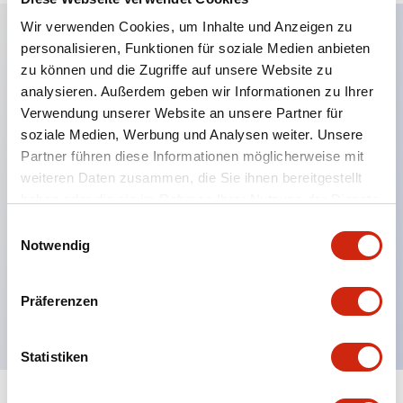
Wir verwenden Cookies, um Inhalte und Anzeigen zu
personalisieren, Funktionen für soziale Medien anbieten
Hauptmerkmale
zu können und die Zugriffe auf unsere Website zu
analysieren. Außerdem geben wir Informationen zu Ihrer
Anwendbar in potenziell explosionsgefährdeten
Verwendung unserer Website an unsere Partner für
soziale Medien, Werbung und Analysen weiter. Unsere
Atmosphären
Partner führen diese Informationen möglicherweise mit
Klasse I, Zone 1 bewertet
weiteren Daten zusammen, die Sie ihnen bereitgestellt
Globale Zulassungen (UL, ATEX, CE)
haben oder die sie im Rahmen Ihrer Nutzung der Dienste
UL Typ 4X bewertet
gesammelt haben.
Einwilligungsauswahl
Notwendig
Bis zu 3 Kontaktblöcke
Wahlschalter erhältlich mit Hebel oder Schlüssel
Präferenzen
Finger-sichere (IP20) Schraubklemmen verfügbar
Statistiken