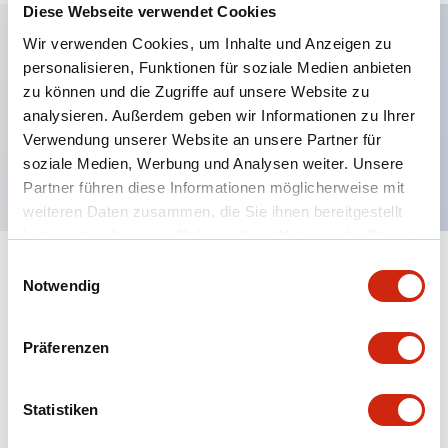
Diese Webseite verwendet Cookies
Wir verwenden Cookies, um Inhalte und Anzeigen zu
personalisieren, Funktionen für soziale Medien anbieten
Hauptmerkmale
zu können und die Zugriffe auf unsere Website zu
analysieren. Außerdem geben wir Informationen zu Ihrer
Verlängerter Druckknopf, 2NC-Kontakt,
Verwendung unserer Website an unsere Partner für
freiliegender Schraubanschluss, grüner Knopf
soziale Medien, Werbung und Analysen weiter. Unsere
Partner führen diese Informationen möglicherweise mit
weiteren Daten zusammen, die Sie ihnen bereitgestellt
haben oder die sie im Rahmen Ihrer Nutzung der Dienste
gesammelt haben.
Einwilligungsauswahl
+
Spezifikationen
Alle erweitern
Notwendig
Aesthetic Specifications
Präferenzen
Mechanical Specifications
Statistiken