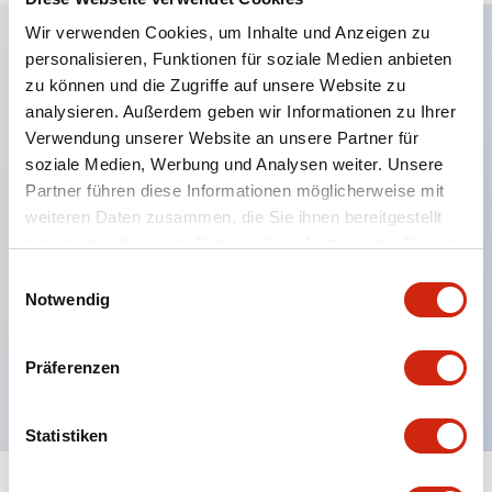
Wir verwenden Cookies, um Inhalte und Anzeigen zu
personalisieren, Funktionen für soziale Medien anbieten
Hauptmerkmale
zu können und die Zugriffe auf unsere Website zu
analysieren. Außerdem geben wir Informationen zu Ihrer
Anwendbar in potenziell explosionsgefährdeten
Verwendung unserer Website an unsere Partner für
soziale Medien, Werbung und Analysen weiter. Unsere
Atmosphären
Partner führen diese Informationen möglicherweise mit
Klasse I, Zone 1 bewertet
weiteren Daten zusammen, die Sie ihnen bereitgestellt
Globale Zulassungen (UL, ATEX, CE)
haben oder die sie im Rahmen Ihrer Nutzung der Dienste
UL Typ 4X bewertet
gesammelt haben.
Einwilligungsauswahl
Notwendig
Bis zu 3 Kontaktblöcke
Wahlschalter erhältlich mit Hebel oder Schlüssel
Präferenzen
Finger-sichere (IP20) Schraubklemmen verfügbar
Statistiken