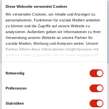
Diese Webseite verwendet Cookies
Wir verwenden Cookies, um Inhalte und Anzeigen zu
Hauptmerkmale
personalisieren, Funktionen für soziale Medien anbieten
zu können und die Zugriffe auf unsere Website zu
Erweiterter Druckknopf, 1NC-Kontakt,
analysieren. Außerdem geben wir Informationen zu Ihrer
Verwendung unserer Website an unsere Partner für
fingerberührungssicherer Schraubanschluss,
soziale Medien, Werbung und Analysen weiter. Unsere
schwarzer Knopf
Partner führen diese Informationen möglicherweise mit
weiteren Daten zusammen, die Sie ihnen bereitgestellt
haben oder die sie im Rahmen Ihrer Nutzung der Dienste
gesammelt haben.
Einwilligungsauswahl
Notwendig
+
Spezifikationen
Alle erweitern
Aesthetic Specifications
Präferenzen
Mechanical Specifications
Statistiken