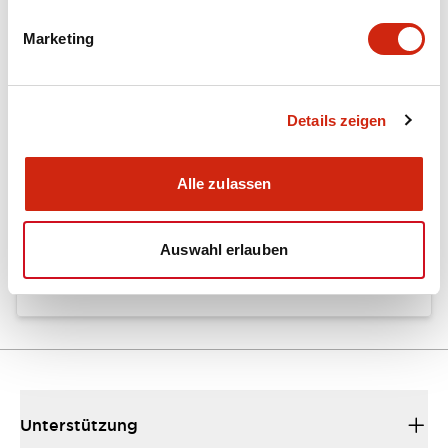
Marketing
Dokumente und Dateien
Details zeigen
Kataloge & Broschüren
Bedienungsanleitung
Alle zulassen
EU2B Datasheet
Auswahl erlauben
10/10/2024
.PDF
5.62MB
Unterstützung