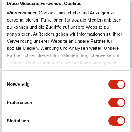
Diese Webseite verwendet Cookies
Wir verwenden Cookies, um Inhalte und Anzeigen zu
personalisieren, Funktionen für soziale Medien anbieten
Hauptmerkmale
zu können und die Zugriffe auf unsere Website zu
analysieren. Außerdem geben wir Informationen zu Ihrer
Erweiterter Druckknopf, 1NC-Kontakt,
Verwendung unserer Website an unsere Partner für
freiliegender Schraubanschluss, gelber Knopf
soziale Medien, Werbung und Analysen weiter. Unsere
Partner führen diese Informationen möglicherweise mit
weiteren Daten zusammen, die Sie ihnen bereitgestellt
haben oder die sie im Rahmen Ihrer Nutzung der Dienste
gesammelt haben.
Einwilligungsauswahl
+
Spezifikationen
Alle erweitern
Notwendig
Aesthetic Specifications
Präferenzen
Mechanical Specifications
Statistiken