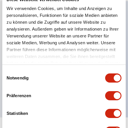
Wir verwenden Cookies, um Inhalte und Anzeigen zu
personalisieren, Funktionen für soziale Medien anbieten
Hauptmerkmale
zu können und die Zugriffe auf unsere Website zu
analysieren. Außerdem geben wir Informationen zu Ihrer
Anwendbar in potenziell explosionsgefährdeten
Verwendung unserer Website an unsere Partner für
soziale Medien, Werbung und Analysen weiter. Unsere
Atmosphären
Partner führen diese Informationen möglicherweise mit
Klasse I, Zone 1 bewertet
weiteren Daten zusammen, die Sie ihnen bereitgestellt
Globale Zulassungen (UL, ATEX, CE)
haben oder die sie im Rahmen Ihrer Nutzung der Dienste
UL Typ 4X bewertet
gesammelt haben.
Einwilligungsauswahl
Notwendig
Bis zu 3 Kontaktblöcke
Wahlschalter erhältlich mit Hebel oder Schlüssel
Präferenzen
Finger-sichere (IP20) Schraubklemmen verfügbar
Statistiken