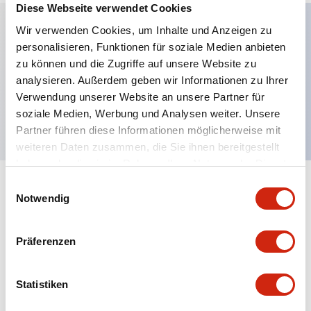
Diese Webseite verwendet Cookies
Wir verwenden Cookies, um Inhalte und Anzeigen zu
personalisieren, Funktionen für soziale Medien anbieten
Hauptmerkmale
zu können und die Zugriffe auf unsere Website zu
analysieren. Außerdem geben wir Informationen zu Ihrer
Erweiterter Druckknopf, 1NC-Kontakt,
Verwendung unserer Website an unsere Partner für
freiliegender Schraubanschluss, schwarzer Knopf
soziale Medien, Werbung und Analysen weiter. Unsere
Partner führen diese Informationen möglicherweise mit
weiteren Daten zusammen, die Sie ihnen bereitgestellt
haben oder die sie im Rahmen Ihrer Nutzung der Dienste
gesammelt haben.
Einwilligungsauswahl
+
Spezifikationen
Alle erweitern
Notwendig
Aesthetic Specifications
Präferenzen
Mechanical Specifications
Statistiken