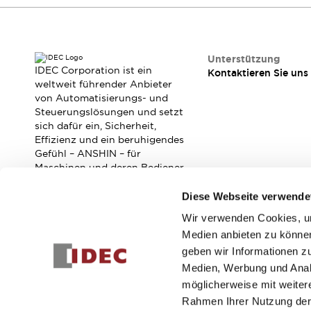
RFID-Authentifizierung
Sicherheitslösungen
IDEC-Sicherheitskonzept
Kollaborative Sicherheit (Sicherheit 2.0)
Unterstützung
Sicherheitsrelevante Gesetze und Normen
IDEC Corporation ist ein
Kontaktieren Sie uns
weltweit führender Anbieter
Sicherheitsausrüstung-Kurs
von Automatisierungs- und
Entdecken Sie alles
Steuerungslösungen und setzt
Entdecken Sie alles
sich dafür ein, Sicherheit,
Ressourcen
Effizienz und ein beruhigendes
CAD Files
Gefühl – ANSHIN – für
Maschinen und deren Bediener
Standardgeprüfte Produkte
zu verbessern.
Literatur
Webinar
Presse
Diese Webseite verwende
Videothek
Software-Updates
Wir verwenden Cookies, um
Abonnieren Sie unseren Newsletter!
Konformitätsdokumente
Medien anbieten zu können
Schwachstellenberichte
geben wir Informationen z
Registrieren
Auswahlwerkzeuge
Medien, Werbung und Analy
Was ist neu
möglicherweise mit weiter
Blog
Rahmen Ihrer Nutzung der