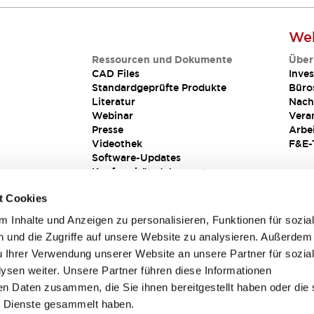
Web
Ressourcen und Dokumente
Über
CAD Files
Inves
Standardgeprüfte Produkte
Büro
Literatur
Nach
Webinar
Vera
Presse
Arbe
Videothek
F&E-
Software-Updates
Konformitätsdokumente
Schwachstellenberichte
t Cookies
Sicherheitslösung
 Inhalte und Anzeigen zu personalisieren, Funktionen für sozia
 und die Zugriffe auf unsere Website zu analysieren. Außerdem
u Ihrer Verwendung unserer Website an unsere Partner für sozia
sen weiter. Unsere Partner führen diese Informationen
en Daten zusammen, die Sie ihnen bereitgestellt haben oder die 
 Dienste gesammelt haben.