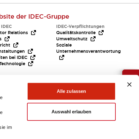
site der IDEC-Gruppe
 IDEC
IDEC-Verpflichtungen
tor Relations
Qualitätskontrolle
s
Umweltschutz
richt
Soziale
nstaltungen
Unternehmensverantwortung
iten bei IDEC
Technologie
Brauche Hilfe ?
Alle zulassen
le
Auswahl erlauben
le
sie im