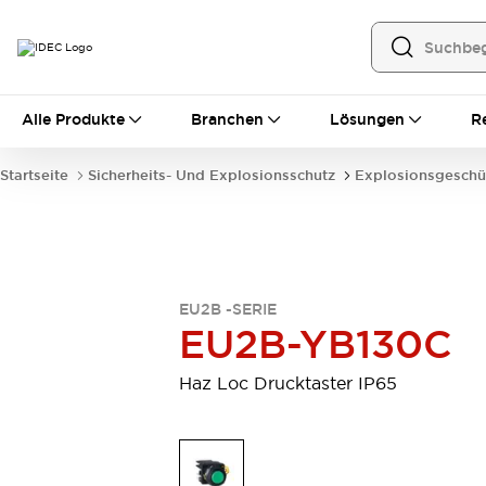
Alle Produkte
Alle Produkte
Branchen
Lösungen
R
Automatisierung
Bedienerschnittstellen
Startseite
Sicherheits- Und Explosionsschutz
Explosionsgeschü
Industrie-Ethernet-Geräte
Speicherprogrammierbare Steuerung (SPS)
Entdecken Sie alles
Sensoren
Automatische Identifizierung
EU2B -SERIE
Sensoren/Erfassung
Entdecken Sie alles
EU2B-YB130C
Industriekomponenten
LED-Meldeleuchten
Leitungsschutzgeräte
Haz Loc Drucktaster IP65
Relais und Zeitrelais
Stromversorgungen
Verbindungsgeräte
Entdecken Sie alles
Mobilitätslösungen
Motorunterstützung