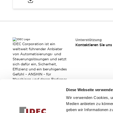
RFID-Authentifizierung
Sicherheitslösungen
IDEC-Sicherheitskonzept
Kollaborative Sicherheit (Sicherheit 2.0)
Sicherheitsrelevante Gesetze und Normen
Sicherheitsausrüstung-Kurs
Entdecken Sie alles
Unterstützung
Entdecken Sie alles
IDEC Corporation ist ein
Kontaktieren Sie uns
Ressourcen
weltweit führender Anbieter
von Automatisierungs- und
CAD Files
Steuerungslösungen und setzt
Standardgeprüfte Produkte
sich dafür ein, Sicherheit,
Literatur
Webinar
Presse
Effizienz und ein beruhigendes
Videothek
Gefühl – ANSHIN – für
Software-Updates
Maschinen und deren Bediener
zu verbessern.
Konformitätsdokumente
Diese Webseite verwende
Schwachstellenberichte
Auswahlwerkzeuge
Wir verwenden Cookies, um
Abonnieren Sie unseren Newsletter!
Was ist neu
Medien anbieten zu können
Blog
geben wir Informationen z
Registrieren