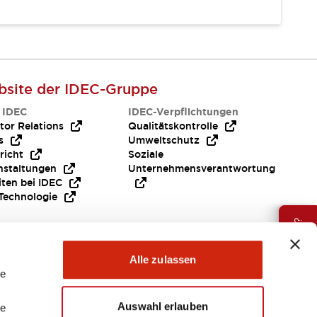
site der IDEC-Gruppe
 IDEC
IDEC-Verpflichtungen
tor Relations
Qualitätskontrolle
s
Umweltschutz
richt
Soziale
nstaltungen
Unternehmensverantwortung
iten bei IDEC
Technologie
Brauche Hilfe ?
Alle zulassen
le
Auswahl erlauben
le