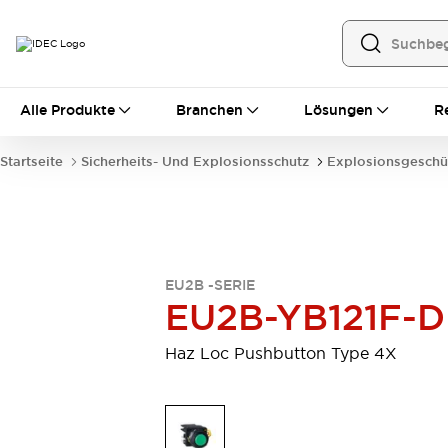
Alle Produkte
Alle Produkte
Branchen
Lösungen
R
Automatisierung
Bedienerschnittstellen
Startseite
Sicherheits- Und Explosionsschutz
Explosionsgeschü
Industrie-Ethernet-Geräte
Speicherprogrammierbare Steuerung (SPS)
Entdecken Sie alles
Sensoren
Automatische Identifizierung
EU2B -SERIE
Sensoren/Erfassung
Entdecken Sie alles
EU2B-YB121F-D
Industriekomponenten
LED-Meldeleuchten
Leitungsschutzgeräte
Haz Loc Pushbutton Type 4X
Relais und Zeitrelais
Stromversorgungen
Verbindungsgeräte
Entdecken Sie alles
Mobilitätslösungen
Motorunterstützung