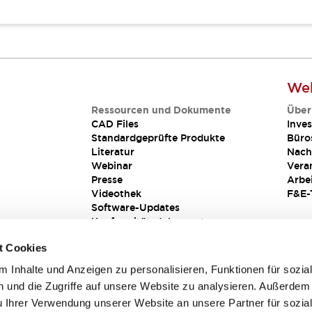
Web
Ressourcen und Dokumente
Über
CAD Files
Inves
Standardgeprüfte Produkte
Büro
Literatur
Nach
Webinar
Vera
Presse
Arbe
Videothek
F&E-
Software-Updates
Konformitätsdokumente
Schwachstellenberichte
t Cookies
Sicherheitslösung
 Inhalte und Anzeigen zu personalisieren, Funktionen für sozia
 und die Zugriffe auf unsere Website zu analysieren. Außerdem
u Ihrer Verwendung unserer Website an unsere Partner für sozia