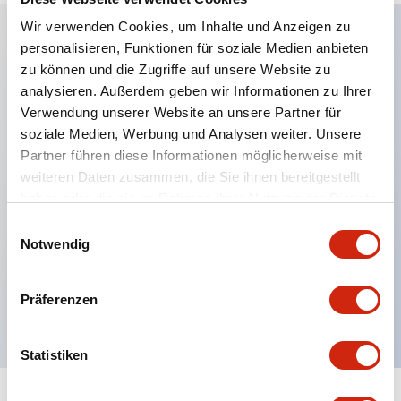
Wir verwenden Cookies, um Inhalte und Anzeigen zu
personalisieren, Funktionen für soziale Medien anbieten
Hauptmerkmale
zu können und die Zugriffe auf unsere Website zu
analysieren. Außerdem geben wir Informationen zu Ihrer
Anwendbar in potenziell explosionsgefährdeten
Verwendung unserer Website an unsere Partner für
soziale Medien, Werbung und Analysen weiter. Unsere
Atmosphären
Partner führen diese Informationen möglicherweise mit
Klasse I, Zone 1 bewertet
weiteren Daten zusammen, die Sie ihnen bereitgestellt
Globale Zulassungen (UL, ATEX, CE)
haben oder die sie im Rahmen Ihrer Nutzung der Dienste
UL Typ 4X bewertet
gesammelt haben.
Einwilligungsauswahl
Notwendig
Bis zu 3 Kontaktblöcke
Wahlschalter erhältlich mit Hebel oder Schlüssel
Präferenzen
Finger-sichere (IP20) Schraubklemmen verfügbar
Statistiken