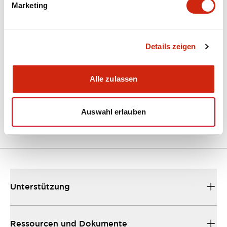
Marketing
Dokumente und Dateien
Kataloge & Broschüren
Details zeigen
Bedienungsanleitung
CAD-Dateie
Alle zulassen
EU2B Datasheet
10/10/2024
.PDF
5.62MB
Auswahl erlauben
Unterstützung
Ressourcen und Dokumente