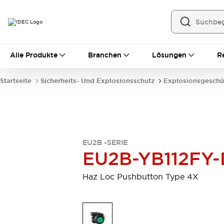
Alle Produkte
Alle Produkte
Branchen
Lösungen
R
Automatisierung
Bedienerschnittstellen
Startseite
Sicherheits- Und Explosionsschutz
Explosionsgeschü
Industrie-Ethernet-Geräte
Speicherprogrammierbare Steuerung (SPS)
Entdecken Sie alles
Sensoren
Automatische Identifizierung
EU2B -SERIE
Sensoren/Erfassung
Entdecken Sie alles
EU2B-YB112FY-
Industriekomponenten
LED-Meldeleuchten
Leitungsschutzgeräte
Haz Loc Pushbutton Type 4X
Relais und Zeitrelais
Stromversorgungen
Verbindungsgeräte
Entdecken Sie alles
Mobilitätslösungen
Motorunterstützung