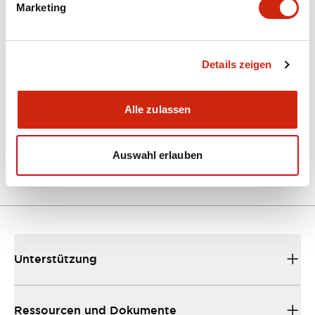
Marketing
Dokumente und Dateien
Kataloge & Broschüren
Details zeigen
Bedienungsanleitung
CAD-Dateie
Alle zulassen
EU2B Datasheet
10/10/2024
.PDF
5.62MB
Auswahl erlauben
Unterstützung
Ressourcen und Dokumente