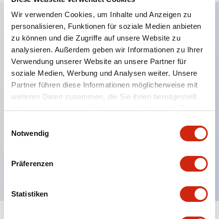
Wir verwenden Cookies, um Inhalte und Anzeigen zu
personalisieren, Funktionen für soziale Medien anbieten
Hauptmerkmale
zu können und die Zugriffe auf unsere Website zu
analysieren. Außerdem geben wir Informationen zu Ihrer
Anwendbar in potenziell explosionsgefährdeten
Verwendung unserer Website an unsere Partner für
soziale Medien, Werbung und Analysen weiter. Unsere
Atmosphären
Partner führen diese Informationen möglicherweise mit
Klasse I, Zone 1 bewertet
weiteren Daten zusammen, die Sie ihnen bereitgestellt
Globale Zulassungen (UL, ATEX, CE)
haben oder die sie im Rahmen Ihrer Nutzung der Dienste
UL Typ 4X bewertet
gesammelt haben.
Einwilligungsauswahl
Notwendig
Bis zu 3 Kontaktblöcke
Wahlschalter erhältlich mit Hebel oder Schlüssel
Präferenzen
Finger-sichere (IP20) Schraubklemmen verfügbar
Statistiken