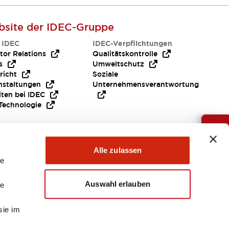
site der IDEC-Gruppe
 IDEC
IDEC-Verpflichtungen
tor Relations
Qualitätskontrolle
s
Umweltschutz
richt
Soziale
nstaltungen
Unternehmensverantwortung
iten bei IDEC
Technologie
Brauche Hilfe ?
Alle zulassen
le
Auswahl erlauben
le
sie im