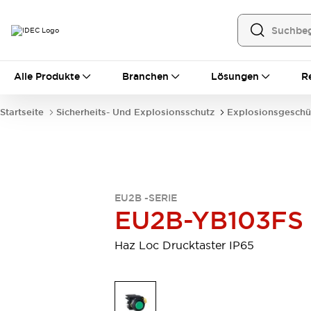
Alle Produkte
Alle Produkte
Branchen
Lösungen
R
Automatisierung
Bedienerschnittstellen
Startseite
Sicherheits- Und Explosionsschutz
Explosionsgeschü
Industrie-Ethernet-Geräte
Speicherprogrammierbare Steuerung (SPS)
Entdecken Sie alles
Sensoren
Automatische Identifizierung
EU2B -SERIE
Sensoren/Erfassung
Entdecken Sie alles
EU2B-YB103FS
Industriekomponenten
LED-Meldeleuchten
Leitungsschutzgeräte
Haz Loc Drucktaster IP65
Relais und Zeitrelais
Stromversorgungen
Verbindungsgeräte
Entdecken Sie alles
Mobilitätslösungen
Motorunterstützung