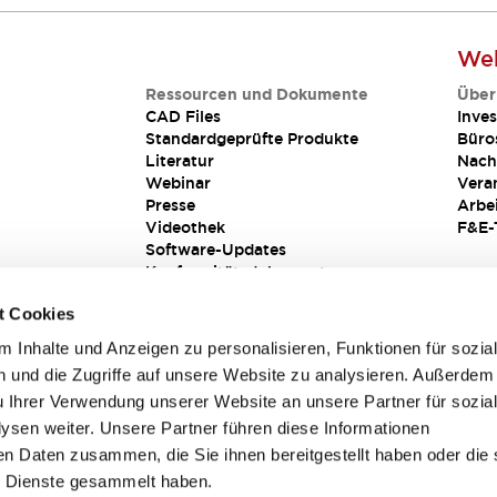
Web
Ressourcen und Dokumente
Über
CAD Files
Inves
Standardgeprüfte Produkte
Büro
Literatur
Nach
Webinar
Vera
Presse
Arbe
Videothek
F&E-
Software-Updates
Konformitätsdokumente
Schwachstellenberichte
t Cookies
Sicherheitslösung
 Inhalte und Anzeigen zu personalisieren, Funktionen für sozia
 und die Zugriffe auf unsere Website zu analysieren. Außerdem
u Ihrer Verwendung unserer Website an unsere Partner für sozia
sen weiter. Unsere Partner führen diese Informationen
en Daten zusammen, die Sie ihnen bereitgestellt haben oder die 
 Dienste gesammelt haben.