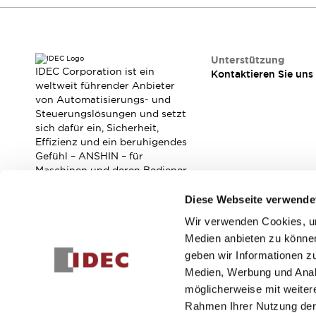
RFID-Authentifizierung
Sicherheitslösungen
IDEC-Sicherheitskonzept
Kollaborative Sicherheit (Sicherheit 2.0)
Unterstützung
Sicherheitsrelevante Gesetze und Normen
IDEC Corporation ist ein
Kontaktieren Sie uns
weltweit führender Anbieter
Sicherheitsausrüstung-Kurs
von Automatisierungs- und
Entdecken Sie alles
Steuerungslösungen und setzt
Entdecken Sie alles
sich dafür ein, Sicherheit,
Ressourcen
Effizienz und ein beruhigendes
CAD Files
Gefühl – ANSHIN – für
Maschinen und deren Bediener
Standardgeprüfte Produkte
zu verbessern.
Literatur
Webinar
Presse
Diese Webseite verwende
Videothek
Software-Updates
Wir verwenden Cookies, um
Abonnieren Sie unseren Newsletter!
Konformitätsdokumente
Medien anbieten zu können
Schwachstellenberichte
geben wir Informationen z
Registrieren
Auswahlwerkzeuge
Medien, Werbung und Analy
Was ist neu
möglicherweise mit weiter
Blog
Rahmen Ihrer Nutzung der