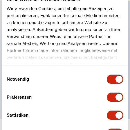
Wir verwenden Cookies, um Inhalte und Anzeigen zu
personalisieren, Funktionen für soziale Medien anbieten
Hauptmerkmale
zu können und die Zugriffe auf unsere Website zu
analysieren. Außerdem geben wir Informationen zu Ihrer
Anwendbar in potenziell explosionsgefährdeten
Verwendung unserer Website an unsere Partner für
soziale Medien, Werbung und Analysen weiter. Unsere
Atmosphären
Partner führen diese Informationen möglicherweise mit
Klasse I, Zone 1 bewertet
weiteren Daten zusammen, die Sie ihnen bereitgestellt
Globale Zulassungen (UL, ATEX, CE)
haben oder die sie im Rahmen Ihrer Nutzung der Dienste
UL Typ 4X bewertet
gesammelt haben.
Einwilligungsauswahl
Notwendig
Bis zu 3 Kontaktblöcke
Wahlschalter erhältlich mit Hebel oder Schlüssel
Präferenzen
Finger-sichere (IP20) Schraubklemmen verfügbar
Statistiken