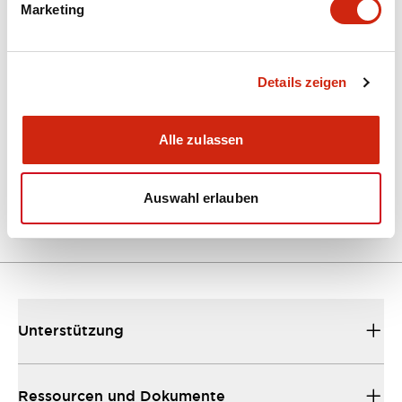
Marketing
Dokumente und Dateien
Kataloge & Broschüren
Details zeigen
Bedienungsanleitung
CAD-Dateie
Alle zulassen
EU2B Datasheet
10/10/2024
.PDF
5.62MB
Auswahl erlauben
Unterstützung
Ressourcen und Dokumente