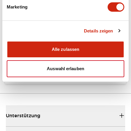
Marketing
Dokumente und Dateien
Details zeigen
Kataloge & Broschüren
Bedienungsanleitung
CAD-Dateie
Alle zulassen
EU2B Datasheet
10/10/2024
.PDF
5.62MB
Auswahl erlauben
Unterstützung