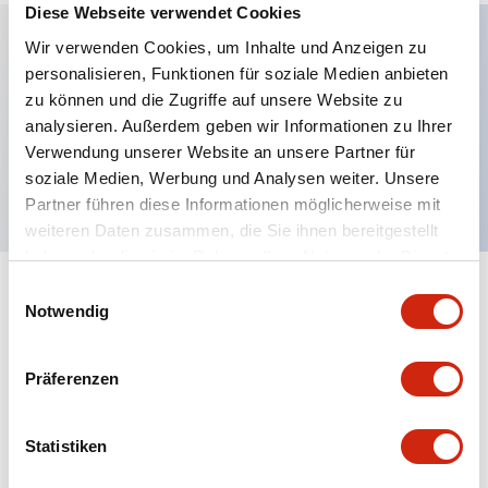
Diese Webseite verwendet Cookies
Wir verwenden Cookies, um Inhalte und Anzeigen zu
personalisieren, Funktionen für soziale Medien anbieten
Hauptmerkmale
zu können und die Zugriffe auf unsere Website zu
analysieren. Außerdem geben wir Informationen zu Ihrer
Flacher Druckknopf, 3 Schließer-Kontakte,
Verwendung unserer Website an unsere Partner für
freiliegende Schraubklemme, gelber Knopf
soziale Medien, Werbung und Analysen weiter. Unsere
Partner führen diese Informationen möglicherweise mit
weiteren Daten zusammen, die Sie ihnen bereitgestellt
haben oder die sie im Rahmen Ihrer Nutzung der Dienste
gesammelt haben.
Einwilligungsauswahl
+
Spezifikationen
Alle erweitern
Notwendig
Aesthetic Specifications
Präferenzen
Mechanical Specifications
Statistiken