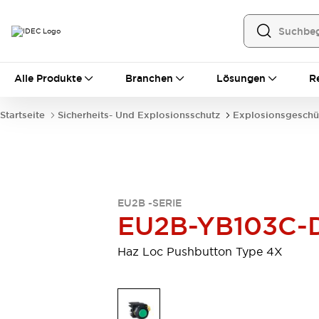
Alle Produkte
Alle Produkte
Branchen
Lösungen
R
Automatisierung
Bedienerschnittstellen
Startseite
Sicherheits- Und Explosionsschutz
Explosionsgeschü
Industrie-Ethernet-Geräte
Speicherprogrammierbare Steuerung (SPS)
Entdecken Sie alles
Sensoren
Automatische Identifizierung
EU2B -SERIE
Sensoren/Erfassung
Entdecken Sie alles
EU2B-YB103C-
Industriekomponenten
LED-Meldeleuchten
Leitungsschutzgeräte
Haz Loc Pushbutton Type 4X
Relais und Zeitrelais
Stromversorgungen
Verbindungsgeräte
Entdecken Sie alles
Mobilitätslösungen
Motorunterstützung