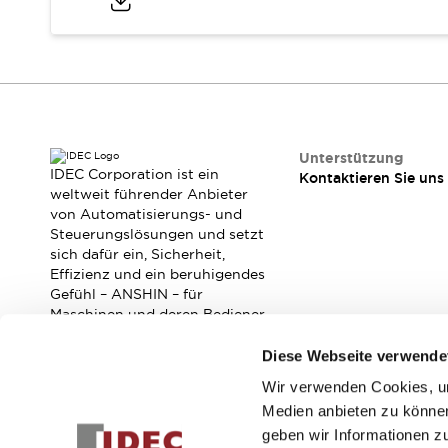
RFID-Authentifizierung
Sicherheitslösungen
IDEC-Sicherheitskonzept
Kollaborative Sicherheit (Sicherheit 2.0)
Sicherheitsrelevante Gesetze und Normen
Sicherheitsausrüstung-Kurs
Entdecken Sie alles
Unterstützung
Entdecken Sie alles
IDEC Corporation ist ein
Kontaktieren Sie uns
Ressourcen
weltweit führender Anbieter
von Automatisierungs- und
CAD Files
Steuerungslösungen und setzt
Standardgeprüfte Produkte
sich dafür ein, Sicherheit,
Literatur
Webinar
Presse
Effizienz und ein beruhigendes
Videothek
Gefühl – ANSHIN – für
Software-Updates
Maschinen und deren Bediener
zu verbessern.
Konformitätsdokumente
Diese Webseite verwende
Schwachstellenberichte
Auswahlwerkzeuge
Wir verwenden Cookies, um
Abonnieren Sie unseren Newsletter!
Was ist neu
Medien anbieten zu können
Blog
geben wir Informationen z
Registrieren