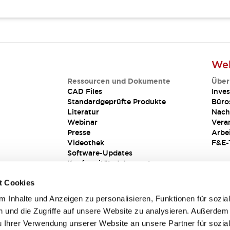
Web
Ressourcen und Dokumente
Über
CAD Files
Inves
Standardgeprüfte Produkte
Büro
Literatur
Nach
Webinar
Vera
Presse
Arbe
Videothek
F&E-
Software-Updates
Konformitätsdokumente
Schwachstellenberichte
t Cookies
Sicherheitslösung
 Inhalte und Anzeigen zu personalisieren, Funktionen für sozia
 und die Zugriffe auf unsere Website zu analysieren. Außerdem
u Ihrer Verwendung unserer Website an unsere Partner für sozia