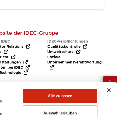
site der IDEC-Gruppe
 IDEC
IDEC-Verpflichtungen
tor Relations
Qualitätskontrolle
s
Umweltschutz
richt
Soziale
nstaltungen
Unternehmensverantwortung
iten bei IDEC
Technologie
Brauche Hilfe ?
Alle zulassen
le
Auswahl erlauben
le