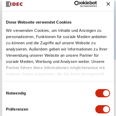
Hauptmerkmale
Diese Webseite verwendet Cookies
Wir verwenden Cookies, um Inhalte und Anzeigen zu
Kontrollleuchte, φ22 Schalterausschnitt,
personalisieren, Funktionen für soziale Medien anbieten
Kuppelbedienung, grüne Farbe
zu können und die Zugriffe auf unsere Website zu
analysieren. Außerdem geben wir Informationen zu Ihrer
Verwendung unserer Website an unsere Partner für
soziale Medien, Werbung und Analysen weiter. Unsere
Partner führen diese Informationen möglicherweise mit
+
Spezifikationen
Alle erweitern
weiteren Daten zusammen, die Sie ihnen bereitgestellt
haben oder die sie im Rahmen Ihrer Nutzung der Dienste
Aesthetic Specifications
gesammelt haben.
Einwilligungsauswahl
Notwendig
Mechanical Specifications
Präferenzen
Mounting and Installation Specifications