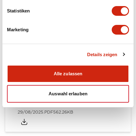
Other Specifications
Statistiken
Marketing
Dokumente und Dateien
Details zeigen
Kataloge & Broschüren
Bedienungsanleitung
Handbücher
Alle zulassen
EB3L Relay Barriers / EB3P Pilot Lights\, Illuminat
Auswahl erlauben
ed Pushbuttons\, Illuminated Selector Switches\, B
uzzers
29/08/2025
.PDF
562.26KB