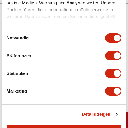
soziale Medien, Werbung und Analysen weiter. Unsere
Partner führen diese Informationen möglicherweise mit
weiteren Daten zusammen, die Sie ihnen bereitgestellt
haben oder die sie im Rahmen Ihrer Nutzung der Dienste
Unterstützung
gesammelt haben.
Einwilligungsauswahl
Notwendig
Ressourcen und Dokumente
Präferenzen
Über IDEC
Statistiken
IDEC-Verpflichtungen
Marketing
Abonnieren Sie unseren Newsletter!
Details zeigen
Registrieren