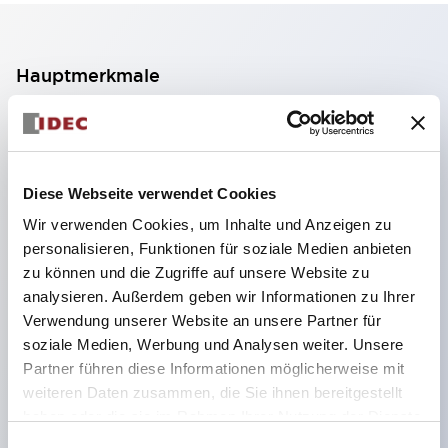
Hauptmerkmale
Verwendbar in Atmosphären aller Gase und
Dämpfe, einschließlich Wasserstoff und Acetylen
(Ex db eb IIC T6 Gb, Zone 1, Zone 2) sowie in
Diese Webseite verwendet Cookies
Staubatmosphären (Japan, IECEx, ATEX, UKEX,
Wir verwenden Cookies, um Inhalte und Anzeigen zu
Ex-CCC: Zone 21, Zone 22)
personalisieren, Funktionen für soziale Medien anbieten
zu können und die Zugriffe auf unsere Website zu
Edelstahlgehäuse verwendet
analysieren. Außerdem geben wir Informationen zu Ihrer
Gehäuse mit 1 bis 5 Einheiten pro Reihe, 2 bis 5
Verwendung unserer Website an unsere Partner für
Einheiten in 2 Reihen, 2 bis 6 Einheiten in 3 Reihen
soziale Medien, Werbung und Analysen weiter. Unsere
und 6 Einheiten in 4 Reihen verfügbar
Partner führen diese Informationen möglicherweise mit
weiteren Daten zusammen, die Sie ihnen bereitgestellt
Einheiten sind mit Kontrollleuchte,
haben oder die sie im Rahmen Ihrer Nutzung der Dienste
Drucktastenschalter, Wahlschalter sowie Not-Aus-
gesammelt haben.
Einwilligungsauswahl