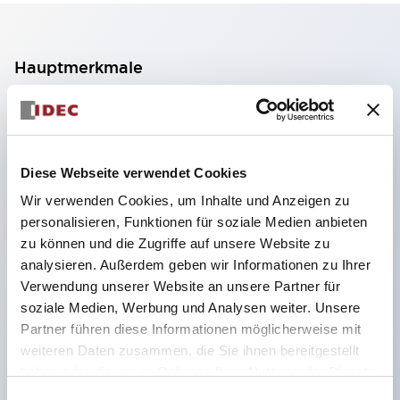
Hauptmerkmale
Verwendbar in Atmosphären aller Gase und
Dämpfe, einschließlich Wasserstoff und Acetylen
(Ex db eb IIC T6 Gb, Zone 1, Zone 2) sowie in
Diese Webseite verwendet Cookies
Staubatmosphären (Japan, IECEx, ATEX, UKEX,
Wir verwenden Cookies, um Inhalte und Anzeigen zu
Ex-CCC: Zone 21, Zone 22)
personalisieren, Funktionen für soziale Medien anbieten
zu können und die Zugriffe auf unsere Website zu
Edelstahlgehäuse verwendet
analysieren. Außerdem geben wir Informationen zu Ihrer
Gehäuse mit 1 bis 5 Einheiten pro Reihe, 2 bis 5
Verwendung unserer Website an unsere Partner für
Einheiten in 2 Reihen, 2 bis 6 Einheiten in 3 Reihen
soziale Medien, Werbung und Analysen weiter. Unsere
und 6 Einheiten in 4 Reihen verfügbar
Partner führen diese Informationen möglicherweise mit
weiteren Daten zusammen, die Sie ihnen bereitgestellt
Einheiten sind mit Kontrollleuchte,
haben oder die sie im Rahmen Ihrer Nutzung der Dienste
Drucktastenschalter, Wahlschalter sowie Not-Aus-
gesammelt haben.
Einwilligungsauswahl