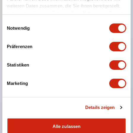
explosionsfähigen Gasen und allen
weiteren Daten zusammen, die Sie ihnen bereitgestellt
Gefahrenbereichen (Zone 0 bis 2) einsetzbar sind.
haben oder die sie im Rahmen Ihrer Nutzung der Dienste
Modelle mit Hilfseingang (5 Punkte) zur
gesammelt haben.
Einwilligungsauswahl
Notwendig
Überwachung des Betriebszustands sicherer
Eingabegeräte sind vollständig vorhanden.
Präferenzen
Umfangreiche Auswahl an Not-Aus-Drucktastern
und Sicherheitsschaltern mit nationaler
Explosionsschutzprüfung (TIIS) verfügbar.
Statistiken
Globale Zertifizierungen: Explosionsschutz =
international/IECEx, Nordamerika/FM, UL, c-UL,
Marketing
Europa/CE・ATEX, UKCA, China/Ex-CCC,
Korea/KCS, Taiwan/TS, Japan/DEKRA
Details zeigen
Maschinensicherheitszertifizierung = TÜV
Rheinland
Alle zulassen
Keine Erdung erforderlich.