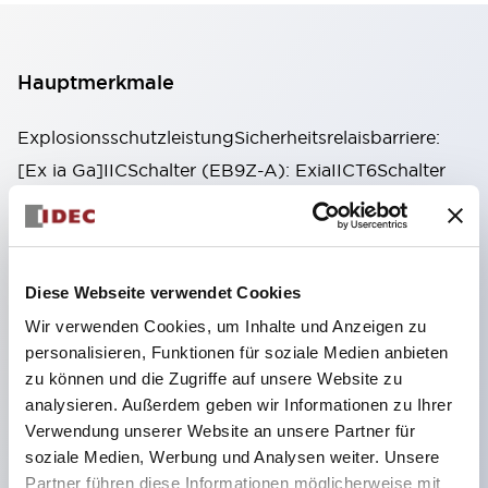
Hauptmerkmale
ExplosionsschutzleistungSicherheitsrelaisbarriere:
[Ex ia Ga]IICSchalter (EB9Z-A): ExiaIICT6Schalter
(EB9Z-A1): ExiaIIBT6
Gewährleistung von Explosionsschutz und
Maschinensicherheit in explosionsgefährdeten
Diese Webseite verwendet Cookies
Atmosphären.
Wir verwenden Cookies, um Inhalte und Anzeigen zu
Aufbau von Maschinensicherheitssystemen bis
personalisieren, Funktionen für soziale Medien anbieten
Kategorie 4 nach ISO13849-1 und Performance
zu können und die Zugriffe auf unsere Website zu
Level e möglich.
analysieren. Außerdem geben wir Informationen zu Ihrer
Für angeschlossene sichere Eingabegeräte sind
Verwendung unserer Website an unsere Partner für
soziale Medien, Werbung und Analysen weiter. Unsere
Modelle verfügbar, die in verschiedenen
Partner führen diese Informationen möglicherweise mit