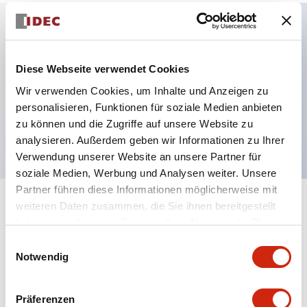
Hauptmerkmale
Diese Webseite verwendet Cookies
24VDC Stromversorgung, Schraubklemme,
Wir verwenden Cookies, um Inhalte und Anzeigen zu
Separate/Gemeinsame Verkabelung, Source-
personalisieren, Funktionen für soziale Medien anbieten
zu können und die Zugriffe auf unsere Website zu
Ausgang, 1 Kanal
analysieren. Außerdem geben wir Informationen zu Ihrer
Verwendung unserer Website an unsere Partner für
soziale Medien, Werbung und Analysen weiter. Unsere
Partner führen diese Informationen möglicherweise mit
weiteren Daten zusammen, die Sie ihnen bereitgestellt
+
Spezifikationen
Alle erweitern
haben oder die sie im Rahmen Ihrer Nutzung der Dienste
gesammelt haben.
Electrical Specifications
Einwilligungsauswahl
Notwendig
Mechanical Specifications
Präferenzen