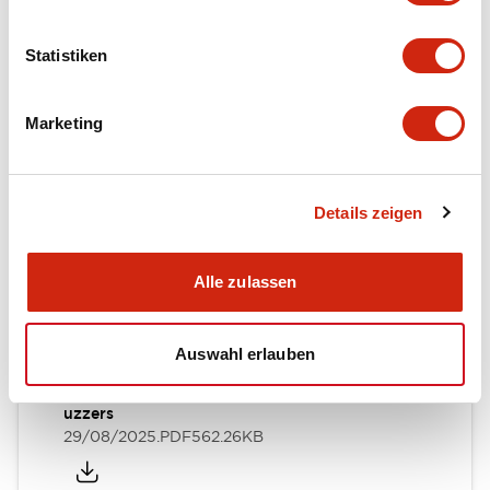
Mounting and Installation Specifications
Statistiken
Performance Specifications
Marketing
Dokumente und Dateien
Details zeigen
Kataloge & Broschüren
Bedienungsanleitung
Handbücher
Alle zulassen
Auswahl erlauben
EB3L Relay Barriers / EB3P Pilot Lights\, Illuminat
ed Pushbuttons\, Illuminated Selector Switches\, B
uzzers
29/08/2025
.PDF
562.26KB