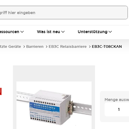
essourcen
Was ist neu
Unterstützung
tzte Geräte
Barrieren
EB3C Relaisbarriere
EB3C-T08CKAN
N
Menge ausw