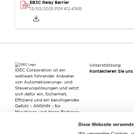
RFID-Authentifizierung
EB3C Relay Barrier
Sicherheitslösungen
13/02/2025
.PDF
412.47KB
IDEC-Sicherheitskonzept
Kollaborative Sicherheit (Sicherheit 2.0)
Sicherheitsrelevante Gesetze und Normen
Sicherheitsausrüstung-Kurs
Entdecken Sie alles
Entdecken Sie alles
Ressourcen
CAD Files
Unterstützung
IDEC Corporation ist ein
Kontaktieren Sie uns
Standardgeprüfte Produkte
weltweit führender Anbieter
Literatur
Webinar
Presse
von Automatisierungs- und
Videothek
Steuerungslösungen und setzt
Software-Updates
sich dafür ein, Sicherheit,
Effizienz und ein beruhigendes
Konformitätsdokumente
Gefühl – ANSHIN – für
Schwachstellenberichte
Maschinen und deren Bediener
Auswahlwerkzeuge
zu verbessern.
Was ist neu
Diese Webseite verwende
Blog
Wir verwenden Cookies, um