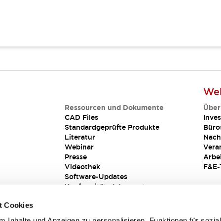
Web
Ressourcen und Dokumente
Über
CAD Files
Inves
Standardgeprüfte Produkte
Büro
Literatur
Nach
Webinar
Vera
Presse
Arbe
Videothek
F&E-
Software-Updates
Konformitätsdokumente
Schwachstellenberichte
t Cookies
Sicherheitslösung
 Inhalte und Anzeigen zu personalisieren, Funktionen für sozia