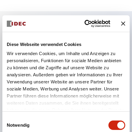
Hauptmerkmale
Diese Webseite verwendet Cookies
Zone 0 / Klasse I Division 1 Standorte
Wir verwenden Cookies, um Inhalte und Anzeigen zu
IEC60079 konform
personalisieren, Funktionen für soziale Medien anbieten
Trockenkontaktschalter mit maximal 0,5&Omega
zu können und die Zugriffe auf unsere Website zu
Kontaktwiderstand können an den EB3C
analysieren. Außerdem geben wir Informationen zu Ihrer
Verwendung unserer Website an unsere Partner für
angeschlossen werden
soziale Medien, Werbung und Analysen weiter. Unsere
8- und 16-Kreis-Typen sind in gängigen
Partner führen diese Informationen möglicherweise mit
Verdrahtungsarten erhältlich
weiteren Daten zusammen, die Sie ihnen bereitgestellt
Ideal für die Verbindung mit SPS
haben oder die sie im Rahmen Ihrer Nutzung der Dienste
gesammelt haben.
Universelle Wechselstromversorgungsspannung
Einwilligungsauswahl
Notwendig
(100 bis 240V AC)