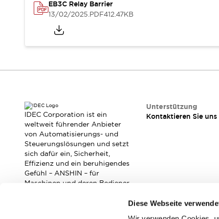
RFID-Authentifizierung
EB3C Relay Barrier
Sicherheitslösungen
13/02/2025
.PDF
412.47KB
IDEC-Sicherheitskonzept
Kollaborative Sicherheit (Sicherheit 2.0)
Sicherheitsrelevante Gesetze und Normen
Sicherheitsausrüstung-Kurs
Entdecken Sie alles
Entdecken Sie alles
Ressourcen
CAD Files
Unterstützung
IDEC Corporation ist ein
Kontaktieren Sie uns
Standardgeprüfte Produkte
weltweit führender Anbieter
Literatur
Webinar
Presse
von Automatisierungs- und
Videothek
Steuerungslösungen und setzt
Software-Updates
sich dafür ein, Sicherheit,
Effizienz und ein beruhigendes
Konformitätsdokumente
Gefühl – ANSHIN – für
Schwachstellenberichte
Maschinen und deren Bediener
Auswahlwerkzeuge
zu verbessern.
Was ist neu
Diese Webseite verwende
Blog
Wir verwenden Cookies, um