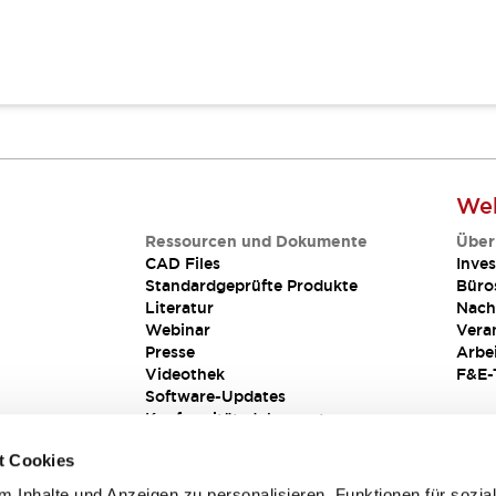
Web
Ressourcen und Dokumente
Über
CAD Files
Inves
Standardgeprüfte Produkte
Büro
Literatur
Nach
Webinar
Vera
Presse
Arbe
Videothek
F&E-
Software-Updates
Konformitätsdokumente
Schwachstellenberichte
t Cookies
Sicherheitslösung
 Inhalte und Anzeigen zu personalisieren, Funktionen für sozia