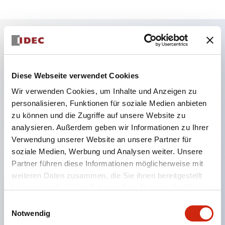
Hauptmerkmale
Diese Webseite verwendet Cookies
Zone 0 / Klasse I Division 1 Standorte
Wir verwenden Cookies, um Inhalte und Anzeigen zu
IEC60079 konform
personalisieren, Funktionen für soziale Medien anbieten
Trockenkontaktschalter mit maximal 0,5&Omega
zu können und die Zugriffe auf unsere Website zu
Kontaktwiderstand können an den EB3C
analysieren. Außerdem geben wir Informationen zu Ihrer
Verwendung unserer Website an unsere Partner für
angeschlossen werden
soziale Medien, Werbung und Analysen weiter. Unsere
8- und 16-Kreis-Typen sind in gängigen
Partner führen diese Informationen möglicherweise mit
Verdrahtungsarten erhältlich
weiteren Daten zusammen, die Sie ihnen bereitgestellt
Ideal für die Verbindung mit SPS
haben oder die sie im Rahmen Ihrer Nutzung der Dienste
gesammelt haben.
Universelle Wechselstromversorgungsspannung
Einwilligungsauswahl
Notwendig
(100 bis 240V AC)