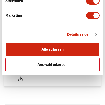
Statistiken
Performance Specifications
Marketing
Dokumente und Dateien
Details zeigen
Kataloge & Broschüren
Bedienungsanleitung
Handbücher
Alle zulassen
Auswahl erlauben
EB3C Relay Barrier
13/02/2025
.PDF
412.47KB