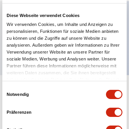
Diese Webseite verwendet Cookies
Hauptmerkmale
Wir verwenden Cookies, um Inhalte und Anzeigen zu
personalisieren, Funktionen für soziale Medien anbieten
24VDC Stromversorgung, Schraubklemme,
zu können und die Zugriffe auf unsere Website zu
Gemeinsame Verdrahtung, Relais-Ausgang, 8
analysieren. Außerdem geben wir Informationen zu Ihrer
Verwendung unserer Website an unsere Partner für
Kanäle
soziale Medien, Werbung und Analysen weiter. Unsere
Partner führen diese Informationen möglicherweise mit
weiteren Daten zusammen, die Sie ihnen bereitgestellt
haben oder die sie im Rahmen Ihrer Nutzung der Dienste
gesammelt haben.
+
Spezifikationen
Einwilligungsauswahl
Alle erweitern
Notwendig
Electrical Specifications
Präferenzen
Mounting and Installation Specifications