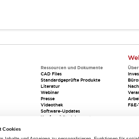
Web
Ressourcen und Dokumente
Über
CAD Files
Inves
Standardgeprüfte Produkte
Büro
Literatur
Nach
Webinar
Vera
Presse
Arbe
Videothek
F&E-
Software-Updates
Konformitätsdokumente
Schwachstellenberichte
t Cookies
Sicherheitslösung
 Inhalte und Anzeigen zu personalisieren, Funktionen für sozia