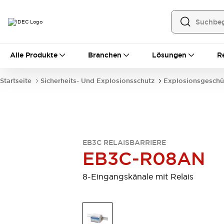
Alle Produkte
Alle Produkte
Branchen
Lösungen
R
Automatisierung
Bedienerschnittstellen
Startseite
Sicherheits- Und Explosionsschutz
Explosionsgeschü
Industrie-Ethernet-Geräte
Speicherprogrammierbare Steuerung (SPS)
Entdecken Sie alles
Sensoren
Automatische Identifizierung
EB3C RELAISBARRIERE
Sensoren/Erfassung
Entdecken Sie alles
EB3C-R08AN
Industriekomponenten
LED-Meldeleuchten
Leitungsschutzgeräte
8-Eingangskänale mit Relais
Relais und Zeitrelais
Stromversorgungen
Verbindungsgeräte
Entdecken Sie alles
Mobilitätslösungen
Motorunterstützung