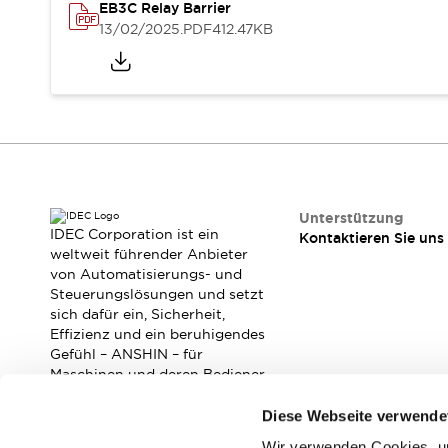
RFID-Authentifizierung
EB3C Relay Barrier
Sicherheitslösungen
13/02/2025
.PDF
412.47KB
IDEC-Sicherheitskonzept
Kollaborative Sicherheit (Sicherheit 2.0)
Sicherheitsrelevante Gesetze und Normen
Sicherheitsausrüstung-Kurs
Entdecken Sie alles
Entdecken Sie alles
Ressourcen
CAD Files
Unterstützung
IDEC Corporation ist ein
Kontaktieren Sie uns
Standardgeprüfte Produkte
weltweit führender Anbieter
Literatur
Webinar
Presse
von Automatisierungs- und
Videothek
Steuerungslösungen und setzt
Software-Updates
sich dafür ein, Sicherheit,
Effizienz und ein beruhigendes
Konformitätsdokumente
Gefühl – ANSHIN – für
Schwachstellenberichte
Maschinen und deren Bediener
Auswahlwerkzeuge
zu verbessern.
Was ist neu
Diese Webseite verwende
Blog
Wir verwenden Cookies, um