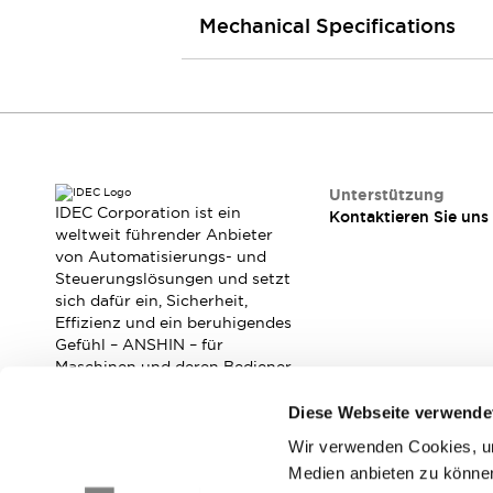
Kompakte Bestückung
Mechanical Specifications
Rückverfolgbare Systeme
US-konforme Schalttafeln
Entdecken Sie alles
Robotik
Roboter-Sicherheitsschalter
Sicherheitssensoren für Roboter
Entdecken Sie alles
Unterstützung
Werkzeugmaschinen
IDEC Corporation ist ein
Kontaktieren Sie uns
Intelligente Sicherheitsschalter
weltweit führender Anbieter
von Automatisierungs- und
Intelligente Schaltnetzteile
Steuerungslösungen und setzt
Kompakte Ausrüstung
sich dafür ein, Sicherheit,
3-Positions-Zustimmungsschalter
Effizienz und ein beruhigendes
Konstruktion intelligenter Werkzeugmaschinen
Gefühl – ANSHIN – für
Entdecken Sie alles
Maschinen und deren Bediener
zu verbessern.
Entdecken Sie alles
Diese Webseite verwende
Lösungen
AGVs/AMRs
Ergonomie und Sicherheit
Wir verwenden Cookies, um
Abonnieren Sie unseren Newsletter!
IIoT
Lösungen ohne Frontplatten
Medien anbieten zu können