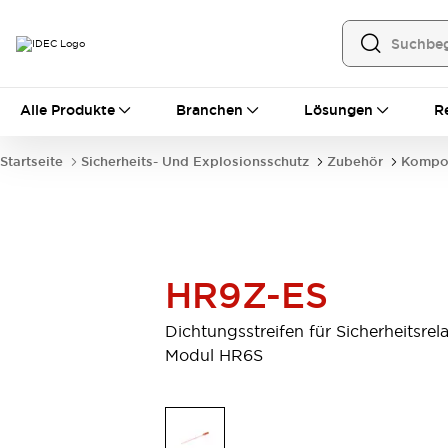
Alle Produkte
Alle Produkte
Branchen
Lösungen
R
Automatisierung
Bedienerschnittstellen
Startseite
Sicherheits- Und Explosionsschutz
Zubehör
Kompo
Industrie-Ethernet-Geräte
Speicherprogrammierbare Steuerung (SPS)
Entdecken Sie alles
Sensoren
Automatische Identifizierung
HR9Z-ES
Sensoren/Erfassung
Entdecken Sie alles
Industriekomponenten
Dichtungsstreifen für Sicherheitsrela
LED-Meldeleuchten
Leitungsschutzgeräte
Modul HR6S
Relais und Zeitrelais
Stromversorgungen
Verbindungsgeräte
Entdecken Sie alles
Mobilitätslösungen
Motorunterstützung