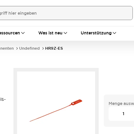
essourcen
Was ist neu
Unterstützung
nenten
Undefined
HR9Z-ES
is-
Menge ausw