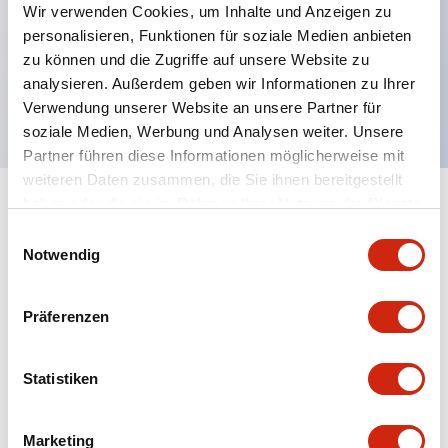
Hauptmerkmale
Wir verwenden Cookies, um Inhalte und Anzeigen zu
personalisieren, Funktionen für soziale Medien anbieten
zu können und die Zugriffe auf unsere Website zu
Ersatzgläser für EU2B, rote Farbe, AS-Harz-
analysieren. Außerdem geben wir Informationen zu Ihrer
Material
Verwendung unserer Website an unsere Partner für
soziale Medien, Werbung und Analysen weiter. Unsere
Partner führen diese Informationen möglicherweise mit
weiteren Daten zusammen, die Sie ihnen bereitgestellt
haben oder die sie im Rahmen Ihrer Nutzung der Dienste
+
Spezifikationen
Alle erweitern
gesammelt haben.
Einwilligungsauswahl
Notwendig
Mechanical Specifications
Other Specifications
Präferenzen
Statistiken
Dokumente und Dateien
Marketing