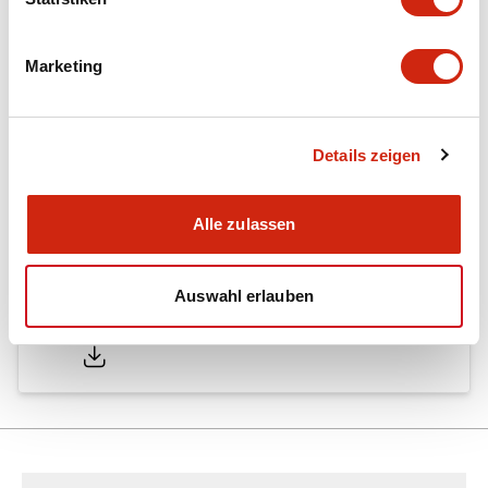
Mounting and Installation Specifications
Marketing
Dokumente und Dateien
Details zeigen
Kataloge & Broschüren
Bedienungsanleitung
CAD-Dateie
Alle zulassen
Auswahl erlauben
SA2E/SA1E/SA1E-L Catalog
29/08/2025
.PDF
2.00MB