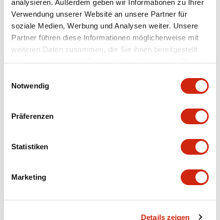
analysieren. Außerdem geben wir Informationen zu Ihrer
Environmental Specifications
Verwendung unserer Website an unsere Partner für
soziale Medien, Werbung und Analysen weiter. Unsere
Mechanical Specifications
Partner führen diese Informationen möglicherweise mit
weiteren Daten zusammen, die Sie ihnen bereitgestellt
haben oder die sie im Rahmen Ihrer Nutzung der Dienste
Mounting and Installation Specifications
gesammelt haben.
Einwilligungsauswahl
Notwendig
Präferenzen
Dokumente und Dateien
Statistiken
CAD-Dateien
Genehmigungen & Standards
Marketing
ABGD3_AOGD3_2-4CB_A4-A04931
17/11/2022
.DXF
3.32MB
Details zeigen