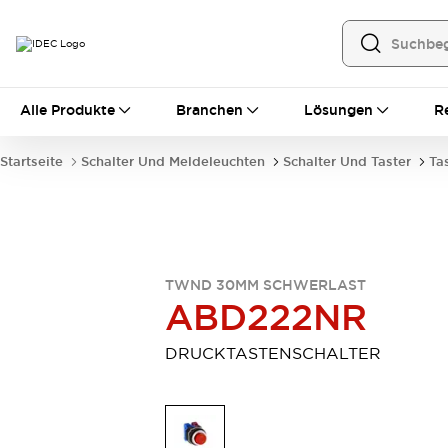
Alle Produkte
Alle Produkte
Branchen
Lösungen
R
Automatisierung
Bedienerschnittstellen
Startseite
Schalter Und Meldeleuchten
Schalter Und Taster
Ta
Industrie-Ethernet-Geräte
Speicherprogrammierbare Steuerung (SPS)
Entdecken Sie alles
Sensoren
Automatische Identifizierung
TWND 30MM SCHWERLAST
Sensoren/Erfassung
Entdecken Sie alles
ABD222NR
Industriekomponenten
LED-Meldeleuchten
Leitungsschutzgeräte
DRUCKTASTENSCHALTER
Relais und Zeitrelais
Stromversorgungen
Verbindungsgeräte
Entdecken Sie alles
Mobilitätslösungen
Motorunterstützung