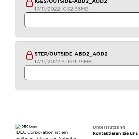
IGES/OUTSIDE-ABD2_AOD2
Veranstaltungen / Seminare
17/11/2022
.IGS
2.86MB
Unterstützung
Kontaktieren Sie uns
So finden Sie uns
Online Händler
STEP/OUTSIDE-ABD2_AOD2
17/11/2022
.STEP
1.35MB
Unterstützung
IDEC Corporation ist ein
Kontaktieren Sie uns
weltweit führender Anbieter