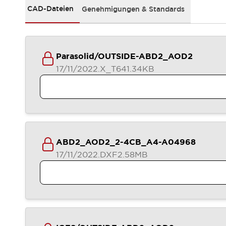
RFID-Authentifizierung
CAD-Dateien
Genehmigungen & Standards
Sicherheitslösungen
IDEC-Sicherheitskonzept
Kollaborative Sicherheit (Sicherheit 2.0)
Sicherheitsrelevante Gesetze und Normen
Parasolid/OUTSIDE-ABD2_AOD2
Sicherheitsausrüstung-Kurs
17/11/2022
.X_T
641.34KB
Entdecken Sie alles
Entdecken Sie alles
Ressourcen
CAD Files
Standardgeprüfte Produkte
Literatur
Webinar
Presse
ABD2_AOD2_2-4CB_A4-A04968
Videothek
17/11/2022
.DXF
2.58MB
Software-Updates
Konformitätsdokumente
Schwachstellenberichte
Auswahlwerkzeuge
Was ist neu
Blog