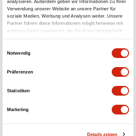
analysieren. Außerdem geben wir Informationen zu Ihrer
Environmental Specifications
Verwendung unserer Website an unsere Partner für
soziale Medien, Werbung und Analysen weiter. Unsere
Mechanical Specifications
Partner führen diese Informationen möglicherweise mit
weiteren Daten zusammen, die Sie ihnen bereitgestellt
haben oder die sie im Rahmen Ihrer Nutzung der Dienste
Mounting and Installation Specifications
gesammelt haben.
Einwilligungsauswahl
Notwendig
Präferenzen
Dokumente und Dateien
Statistiken
CAD-Dateien
Genehmigungen & Standards
Marketing
Parasolid/OUTSIDE-ABD2_AOD2
17/11/2022
.X_T
641.34KB
Details zeigen