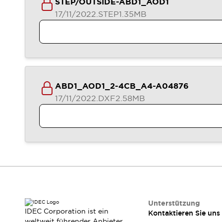
STEP/OUTSIDE-ABD1_AOD1
Veranstaltungen / Seminare
17/11/2022
.STEP
1.35MB
Unterstützung
Kontaktieren Sie uns
So finden Sie uns
Online Händler
ABD1_AOD1_2-4CB_A4-A04876
17/11/2022
.DXF
2.58MB
Unterstützung
IDEC Corporation ist ein
Kontaktieren Sie uns
weltweit führender Anbieter