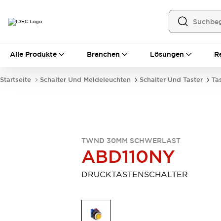
Alle Produkte
Alle Produkte
Branchen
Lösungen
R
Automatisierung
Bedienerschnittstellen
Startseite
Schalter Und Meldeleuchten
Schalter Und Taster
Ta
Industrie-Ethernet-Geräte
Speicherprogrammierbare Steuerung (SPS)
Entdecken Sie alles
Sensoren
Automatische Identifizierung
TWND 30MM SCHWERLAST
Sensoren/Erfassung
Entdecken Sie alles
ABD110NY
Industriekomponenten
LED-Meldeleuchten
Leitungsschutzgeräte
DRUCKTASTENSCHALTER
Relais und Zeitrelais
Stromversorgungen
Verbindungsgeräte
Entdecken Sie alles
Mobilitätslösungen
Motorunterstützung