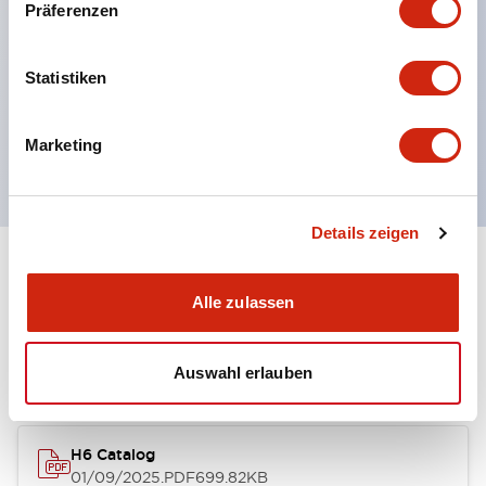
Präferenzen
Vibrationen und Stöße, mit Schutzart IP65 für
ausgezeichnete Umweltbeständigkeit.
Statistiken
UL- und CSA-Zertifizierung.
Entspricht den EN (europäischen) Normen.
(EN60947-5-1, TÜV Rheinland Zertifizierung)
Marketing
Details zeigen
Dokumente und Dateien
Alle zulassen
Kataloge & Broschüren
Auswahl erlauben
H6 Catalog
01/09/2025
.PDF
699.82KB