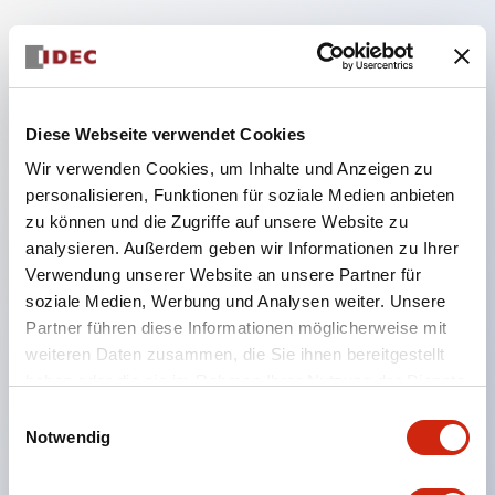
Hauptmerkmale
Getrennte Konstruktion mit abnehmbarer
Diese Webseite verwendet Cookies
Verriegelungshebel-Bauweise
Wir verwenden Cookies, um Inhalte und Anzeigen zu
Verwendung von □24mm und Ø24mm Größen
personalisieren, Funktionen für soziale Medien anbieten
(Bezel), bedienbar mit Daumen oder
zu können und die Zugriffe auf unsere Website zu
Arbeitshandschuhen
analysieren. Außerdem geben wir Informationen zu Ihrer
Verwendung unserer Website an unsere Partner für
Erhöhung der Betätigungskraft und langer Hub
soziale Medien, Werbung und Analysen weiter. Unsere
zur Vermeidung von Fehlbedienungen und
Partner führen diese Informationen möglicherweise mit
Verbesserung der Bedienungssicherheit.
weiteren Daten zusammen, die Sie ihnen bereitgestellt
Enge Montage in Gruppen möglich, Abnehmen
haben oder die sie im Rahmen Ihrer Nutzung der Dienste
gesammelt haben.
der Kontakt-Einheit auch bei enger Montage
Einwilligungsauswahl
Notwendig
einfach möglich.
Robuste Konstruktion, widerstandsfähig gegen