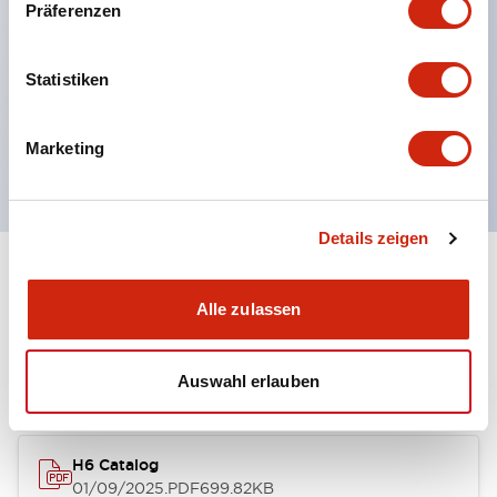
Präferenzen
Vibrationen und Stöße, mit Schutzart IP65 für
ausgezeichnete Umweltbeständigkeit.
Statistiken
UL- und CSA-Zertifizierung.
Entspricht den EN (europäischen) Normen.
(EN60947-5-1, TÜV Rheinland Zertifizierung)
Marketing
Details zeigen
Dokumente und Dateien
Alle zulassen
Kataloge & Broschüren
Auswahl erlauben
H6 Catalog
01/09/2025
.PDF
699.82KB