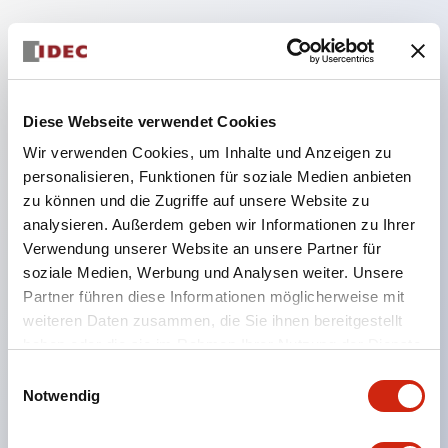
Hauptmerkmale
Getrennte Konstruktion mit abnehmbarer
Diese Webseite verwendet Cookies
Verriegelungshebel-Bauweise
Wir verwenden Cookies, um Inhalte und Anzeigen zu
Verwendung von □24mm und Ø24mm Größen
personalisieren, Funktionen für soziale Medien anbieten
(Bezel), bedienbar mit Daumen oder
zu können und die Zugriffe auf unsere Website zu
Arbeitshandschuhen
analysieren. Außerdem geben wir Informationen zu Ihrer
Verwendung unserer Website an unsere Partner für
Erhöhung der Betätigungskraft und langer Hub
soziale Medien, Werbung und Analysen weiter. Unsere
zur Vermeidung von Fehlbedienungen und
Partner führen diese Informationen möglicherweise mit
Verbesserung der Bedienungssicherheit.
weiteren Daten zusammen, die Sie ihnen bereitgestellt
Enge Montage in Gruppen möglich, Abnehmen
haben oder die sie im Rahmen Ihrer Nutzung der Dienste
gesammelt haben.
der Kontakt-Einheit auch bei enger Montage
Einwilligungsauswahl
Notwendig
einfach möglich.
Robuste Konstruktion, widerstandsfähig gegen