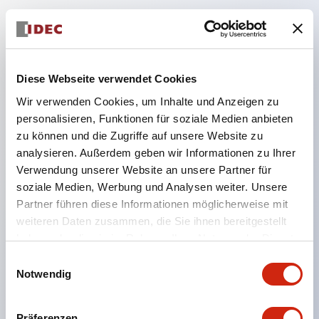
Hauptmerkmale
Getrennte Konstruktion mit abnehmbarer
Verriegelungshebel-Bauweise
Diese Webseite verwendet Cookies
Verwendung von □24mm und Ø24mm Größen
Wir verwenden Cookies, um Inhalte und Anzeigen zu
personalisieren, Funktionen für soziale Medien anbieten
(Bezel), bedienbar mit Daumen oder
zu können und die Zugriffe auf unsere Website zu
Arbeitshandschuhen
analysieren. Außerdem geben wir Informationen zu Ihrer
Erhöhung der Betätigungskraft und langer Hub
Verwendung unserer Website an unsere Partner für
zur Vermeidung von Fehlbedienungen und
soziale Medien, Werbung und Analysen weiter. Unsere
Partner führen diese Informationen möglicherweise mit
Verbesserung der Bedienungssicherheit.
weiteren Daten zusammen, die Sie ihnen bereitgestellt
Enge Montage in Gruppen möglich, Abnehmen
haben oder die sie im Rahmen Ihrer Nutzung der Dienste
der Kontakt-Einheit auch bei enger Montage
gesammelt haben.
Einwilligungsauswahl
einfach möglich.
Notwendig
Robuste Konstruktion, widerstandsfähig gegen
Vibrationen und Stöße, mit Schutzart IP65 für
Präferenzen