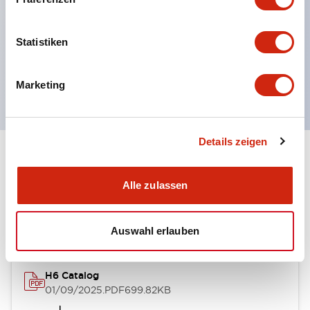
ausgezeichnete Umweltbeständigkeit.
UL- und CSA-Zertifizierung.
Statistiken
Entspricht den EN (europäischen) Normen.
(EN60947-5-1, TÜV Rheinland Zertifizierung)
Marketing
Details zeigen
Dokumente und Dateien
Alle zulassen
Kataloge & Broschüren
Auswahl erlauben
H6 Catalog
01/09/2025
.PDF
699.82KB