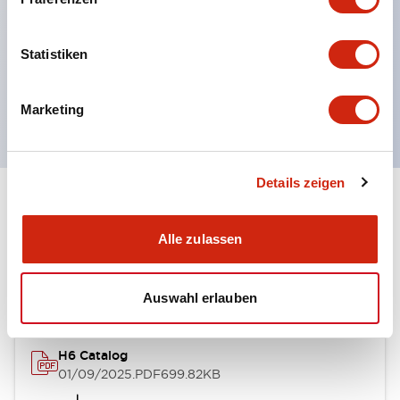
ausgezeichnete Umweltbeständigkeit.
UL- und CSA-Zertifizierung.
Statistiken
Entspricht den EN (europäischen) Normen.
(EN60947-5-1, TÜV Rheinland Zertifizierung)
Marketing
Details zeigen
Dokumente und Dateien
Alle zulassen
Kataloge & Broschüren
Auswahl erlauben
H6 Catalog
01/09/2025
.PDF
699.82KB