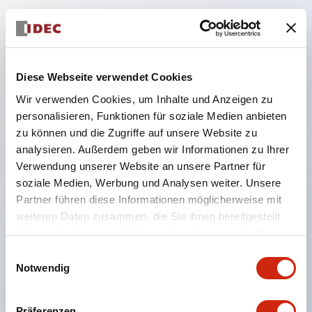
Hauptmerkmale
Getrennte Konstruktion mit abnehmbarer
Verriegelungshebel-Bauweise
Diese Webseite verwendet Cookies
Verwendung von □24mm und Ø24mm Größen
Wir verwenden Cookies, um Inhalte und Anzeigen zu
personalisieren, Funktionen für soziale Medien anbieten
(Bezel), bedienbar mit Daumen oder
zu können und die Zugriffe auf unsere Website zu
Arbeitshandschuhen
analysieren. Außerdem geben wir Informationen zu Ihrer
Erhöhung der Betätigungskraft und langer Hub
Verwendung unserer Website an unsere Partner für
zur Vermeidung von Fehlbedienungen und
soziale Medien, Werbung und Analysen weiter. Unsere
Partner führen diese Informationen möglicherweise mit
Verbesserung der Bedienungssicherheit.
weiteren Daten zusammen, die Sie ihnen bereitgestellt
Enge Montage in Gruppen möglich, Abnehmen
haben oder die sie im Rahmen Ihrer Nutzung der Dienste
der Kontakt-Einheit auch bei enger Montage
gesammelt haben.
Einwilligungsauswahl
einfach möglich.
Notwendig
Robuste Konstruktion, widerstandsfähig gegen
Vibrationen und Stöße, mit Schutzart IP65 für
Präferenzen