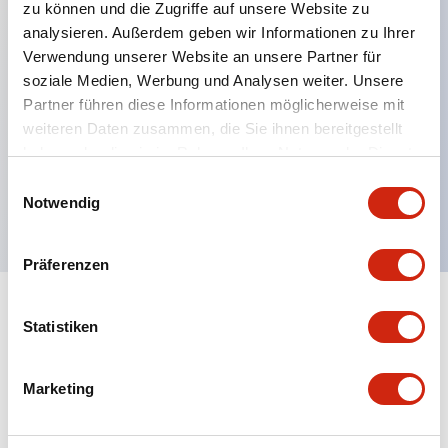
zu können und die Zugriffe auf unsere Website zu
analysieren. Außerdem geben wir Informationen zu Ihrer
Hauptmerkmale
Verwendung unserer Website an unsere Partner für
soziale Medien, Werbung und Analysen weiter. Unsere
Partner führen diese Informationen möglicherweise mit
Verbesserte Bedienbarkeit durch Back-Terminal-
weiteren Daten zusammen, die Sie ihnen bereitgestellt
System, flache Anschlussfläche einheitlich 22 mm
haben oder die sie im Rahmen Ihrer Nutzung der Dienste
Gehäuselänge für alle Serien.
gesammelt haben.
Einwilligungsauswahl
UL- und CSA-zertifiziert
Notwendig
Präferenzen
Dokumente und Dateien
Statistiken
Marketing
Kataloge & Broschüren