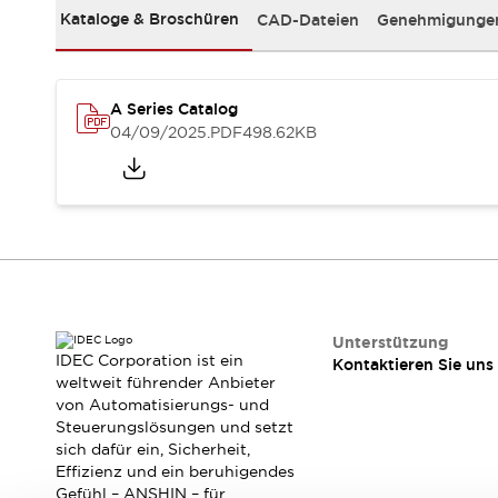
RFID-Authentifizierung
Kataloge & Broschüren
CAD-Dateien
Genehmigungen
Sicherheitslösungen
IDEC-Sicherheitskonzept
Kollaborative Sicherheit (Sicherheit 2.0)
Sicherheitsrelevante Gesetze und Normen
A Series Catalog
04/09/2025
.PDF
498.62KB
Sicherheitsausrüstung-Kurs
Entdecken Sie alles
Entdecken Sie alles
Ressourcen
CAD Files
Standardgeprüfte Produkte
Literatur
Webinar
Presse
Videothek
Unterstützung
Software-Updates
IDEC Corporation ist ein
Kontaktieren Sie uns
Konformitätsdokumente
weltweit führender Anbieter
Schwachstellenberichte
von Automatisierungs- und
Steuerungslösungen und setzt
Auswahlwerkzeuge
sich dafür ein, Sicherheit,
Was ist neu
Effizienz und ein beruhigendes
Blog
Gefühl – ANSHIN – für