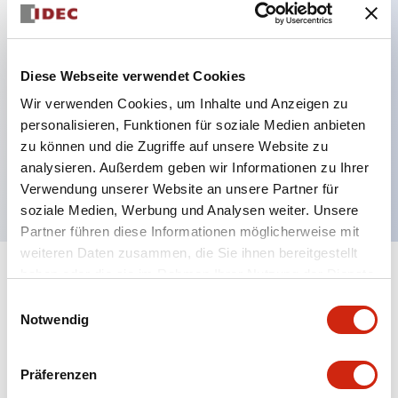
Hauptmerkmale
Diese Webseite verwendet Cookies
Verbesserte Bedienbarkeit durch Back-Terminal-
Wir verwenden Cookies, um Inhalte und Anzeigen zu
System, flache Anschlussfläche einheitlich 22 mm
personalisieren, Funktionen für soziale Medien anbieten
zu können und die Zugriffe auf unsere Website zu
Gehäuselänge für alle Serien.
analysieren. Außerdem geben wir Informationen zu Ihrer
UL- und CSA-zertifiziert
Verwendung unserer Website an unsere Partner für
soziale Medien, Werbung und Analysen weiter. Unsere
Partner führen diese Informationen möglicherweise mit
weiteren Daten zusammen, die Sie ihnen bereitgestellt
haben oder die sie im Rahmen Ihrer Nutzung der Dienste
+
Spezifikationen
Alle erweitern
gesammelt haben.
Einwilligungsauswahl
Notwendig
Aesthetic Specifications
Environmental Specifications
Präferenzen