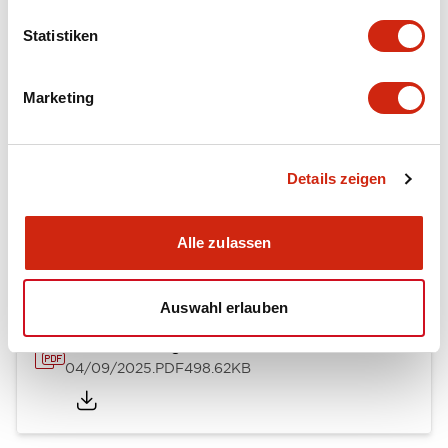
Mechanical Specifications
Statistiken
Mounting and Installation Specifications
Marketing
Details zeigen
Dokumente und Dateien
Alle zulassen
Kataloge & Broschüren
CAD-Dateien
Genehmigungen & S
Auswahl erlauben
A Series Catalog
04/09/2025
.PDF
498.62KB