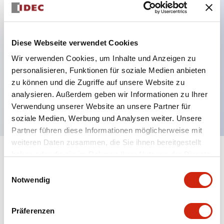
Hauptmerkmale
Diese Webseite verwendet Cookies
Verbesserte Bedienbarkeit durch Back-Terminal-
Wir verwenden Cookies, um Inhalte und Anzeigen zu
System, flache Anschlussfläche einheitlich 22 mm
personalisieren, Funktionen für soziale Medien anbieten
zu können und die Zugriffe auf unsere Website zu
Gehäuselänge für alle Serien.
analysieren. Außerdem geben wir Informationen zu Ihrer
UL- und CSA-zertifiziert
Verwendung unserer Website an unsere Partner für
soziale Medien, Werbung und Analysen weiter. Unsere
Partner führen diese Informationen möglicherweise mit
weiteren Daten zusammen, die Sie ihnen bereitgestellt
haben oder die sie im Rahmen Ihrer Nutzung der Dienste
+
Spezifikationen
Alle erweitern
gesammelt haben.
Einwilligungsauswahl
Notwendig
Aesthetic Specifications
Environmental Specifications
Präferenzen