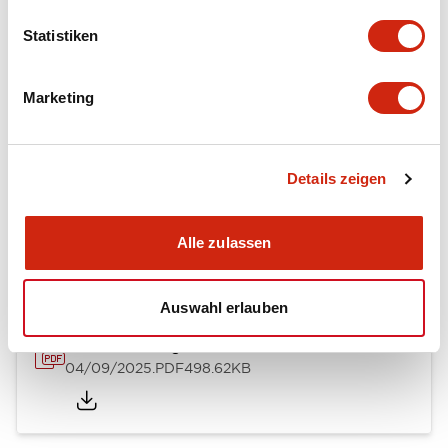
Mechanical Specifications
Statistiken
Mounting and Installation Specifications
Marketing
Details zeigen
Dokumente und Dateien
Alle zulassen
Kataloge & Broschüren
CAD-Dateien
Genehmigungen & S
Auswahl erlauben
A Series Catalog
04/09/2025
.PDF
498.62KB