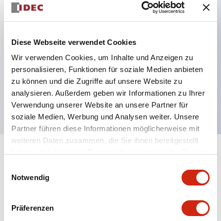
Hauptmerkmale
Diese Webseite verwendet Cookies
Verbesserte Bedienbarkeit durch Back-Terminal-
Wir verwenden Cookies, um Inhalte und Anzeigen zu
System, flache Anschlussfläche einheitlich 22 mm
personalisieren, Funktionen für soziale Medien anbieten
zu können und die Zugriffe auf unsere Website zu
Gehäuselänge für alle Serien.
analysieren. Außerdem geben wir Informationen zu Ihrer
UL- und CSA-zertifiziert
Verwendung unserer Website an unsere Partner für
soziale Medien, Werbung und Analysen weiter. Unsere
Partner führen diese Informationen möglicherweise mit
weiteren Daten zusammen, die Sie ihnen bereitgestellt
haben oder die sie im Rahmen Ihrer Nutzung der Dienste
+
Spezifikationen
Alle erweitern
gesammelt haben.
Einwilligungsauswahl
Notwendig
Aesthetic Specifications
Environmental Specifications
Präferenzen