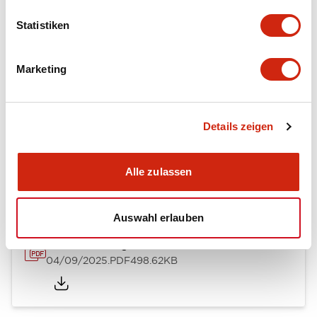
Mechanical Specifications
Statistiken
Mounting and Installation Specifications
Marketing
Details zeigen
Dokumente und Dateien
Alle zulassen
Kataloge & Broschüren
CAD-Dateien
Genehmigungen & S
Auswahl erlauben
A Series Catalog
04/09/2025
.PDF
498.62KB