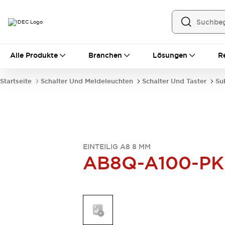
Alle Produkte
Alle Produkte
Branchen
Lösungen
R
Automatisierung
Bedienerschnittstellen
Startseite
Schalter Und Meldeleuchten
Schalter Und Taster
Su
Industrie-Ethernet-Geräte
Speicherprogrammierbare Steuerung (SPS)
Entdecken Sie alles
Sensoren
Automatische Identifizierung
Sensoren/Erfassung
Entdecken Sie alles
EINTEILIG A8 8 MM
AB8Q-A100-PK
Industriekomponenten
LED-Meldeleuchten
Leitungsschutzgeräte
Relais und Zeitrelais
Stromversorgungen
Verbindungsgeräte
Entdecken Sie alles
Mobilitätslösungen
Motorunterstützung