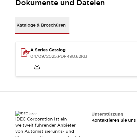
Dokumente und Dateien
Kompakte Bestückung
Rückverfolgbare Systeme
US-konforme Schalttafeln
Entdecken Sie alles
Kataloge & Broschüren
Robotik
Roboter-Sicherheitsschalter
Sicherheitssensoren für Roboter
Entdecken Sie alles
A Series Catalog
04/09/2025
.PDF
498.62KB
Werkzeugmaschinen
Intelligente Sicherheitsschalter
Intelligente Schaltnetzteile
Kompakte Ausrüstung
3-Positions-Zustimmungsschalter
Konstruktion intelligenter Werkzeugmaschinen
Entdecken Sie alles
Entdecken Sie alles
Unterstützung
Lösungen
IDEC Corporation ist ein
Kontaktieren Sie uns
AGVs/AMRs
Ergonomie und Sicherheit
weltweit führender Anbieter
IIoT
Lösungen ohne Frontplatten
von Automatisierungs- und